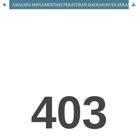
ANALISIS IMPLEMENTASI PERATURAN DAERAH KOTA SERANG NOMOR 12 TAHUN 2020 TENTANG PENYELENGGARAAN KETENTRAMAN, KETERTIBAN UMUM DAN PERLINDUNGAN MASYARAKAT (Studi Kasus: Pkl Di Jembatan Aria Wangsakara Kota Serang)