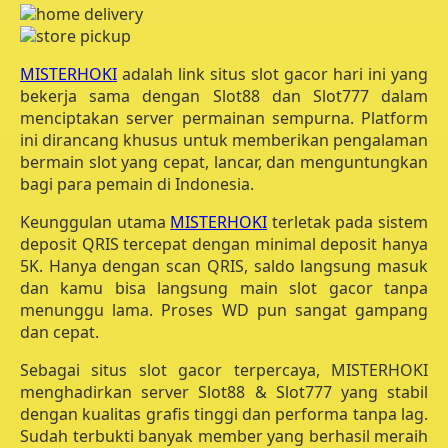
home delivery
store pickup
Sebamed
MISTERHOKI
adalah link situs slot gacor hari ini yang
Silver Cross
bekerja sama dengan Slot88 dan Slot777 dalam
Simply Idea
menciptakan server permainan sempurna. Platform
ini dirancang khusus untuk memberikan pengalaman
Skip Hop
bermain slot yang cepat, lancar, dan menguntungkan
bagi para pemain di Indonesia.
Spectra
Keunggulan utama
MISTERHOKI
terletak pada sistem
Squishmallows
deposit QRIS tercepat dengan minimal deposit hanya
5K. Hanya dengan scan QRIS, saldo langsung masuk
Starbooks
dan kamu bisa langsung main slot gacor tanpa
Stick-O
menunggu lama. Proses WD pun sangat gampang
dan cepat.
Stokke
Sebagai situs slot gacor terpercaya, MISTERHOKI
Sudocrem
menghadirkan server Slot88 & Slot777 yang stabil
dengan kualitas grafis tinggi dan performa tanpa lag.
Sumimo
Sudah terbukti banyak member yang berhasil meraih