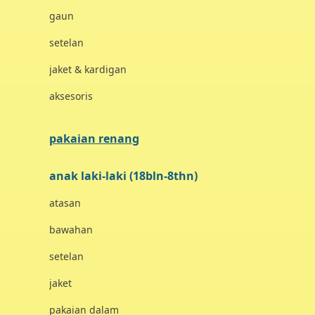
gaun
Bravado
setelan
Bruder
jaket & kardigan
Brush Baby
aksesoris
Buds Organics
Bugaboo
pakaian renang
Buggygear
anak laki-laki (18bln-8thn)
Bumkins
atasan
C
bawahan
Cetaphil
setelan
Chicco
jaket
Childlife
pakaian dalam