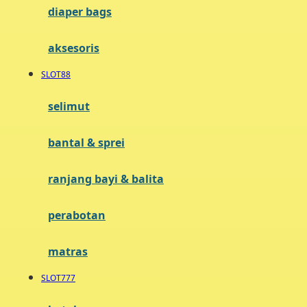
diaper bags
G
aksesoris
Gb
SLOT88
Geko
Graco
selimut
Gund
bantal & sprei
H
ranjang bayi & balita
Habbie
perabotan
Haenim
Happy Horse
matras
Happy Tummy
SLOT777
Hauck