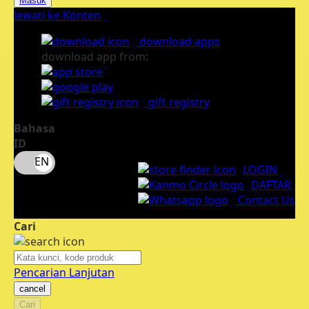
Masuk
Nordic Natural
lewati ke Konten
Nuby
download apps
download app from:
Nuna
O
gift registry
Oh Ma Grain
Bahasa
ID
Okiedog
LOGIN
P
DAFTAR
Contact Us
Peachy
Cari
Phil & Ted's
Philips Avent
Pencarian Lanjutan
Pigeon
cancel
Cari
Playgro