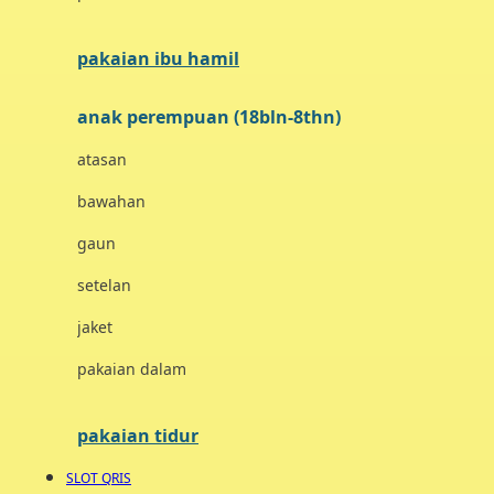
Clevamama
pakaian ibu hamil
Cocolatte
Cottonseeds
anak perempuan (18bln-8thn)
Cozy N Safe
atasan
Crane
bawahan
Cybex
gaun
D
setelan
Dae Organics
jaket
Docare
pakaian dalam
Doona
pakaian tidur
Down To Earth
SLOT QRIS
Drew