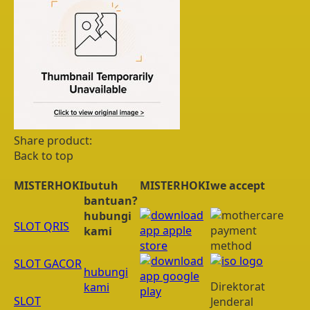
Share product:
Back to top
MISTERHOKI
butuh
MISTERHOKI
we accept
bantuan?
hubungi
SLOT QRIS
kami
SLOT GACOR
hubungi
Direktorat
kami
SLOT
Jenderal