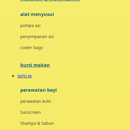
Joolz
alat menyusui
Jujube
pompa asi
K
penyimpanan asi
Kiddycuts
cooler bags
Kumon
L
kursi makan
Leapfrog
DEPO 5K
Leclerc
perawatan bayi
Lee Vierra
perawatan kulit
Lillebaby
Sunscreen
Little Bird Told Me
Shampo & Sabun