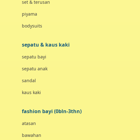
set & terusan
Banana Boat
piyama
Banz
bodysuits
Barbie
Beaba
sepatu & kaus kaki
Beauty Barn
sepatu bayi
Bio Oil
sepatu anak
Biolane
sandal
Bite Fighters
kaus kaki
Bizzi Growin
fashion bayi (0bln-3thn)
Blackmores
atasan
Blooming Marvellous
bawahan
Bonnels