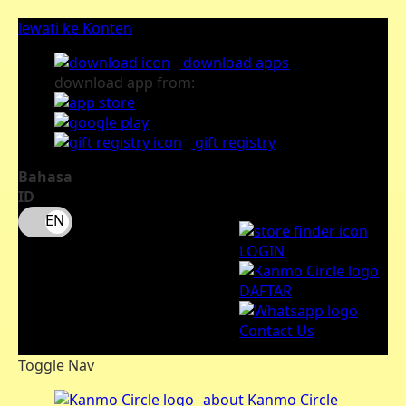
lewati ke Konten
download apps
download app from:
gift registry
Bahasa
ID
LOGIN
DAFTAR
Contact Us
Toggle Nav
about Kanmo Circle