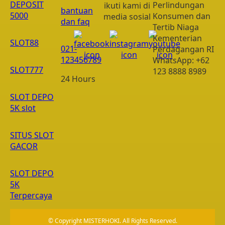
DEPOSIT
Perlindungan
ikuti kami di
bantuan
5000
Konsumen dan
media sosial
dan faq
Tertib Niaga
Kementerian
SLOT88
021-
Perdagangan RI
123456789
WhatsApp: +62
SLOT777
123 8888 8989
24 Hours
SLOT DEPO
5K slot
SITUS SLOT
GACOR
SLOT DEPO
5K
Terpercaya
© Copyright MISTERHOKI. All Rights Reserved.