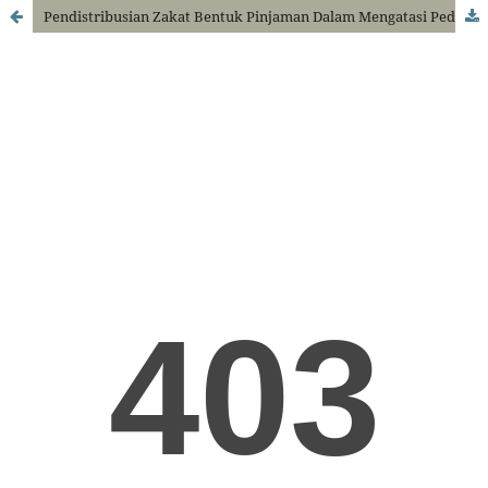
Pendistribusian Zakat Bentuk Pinjaman Dalam Mengatasi Pedagang Usaha Mikro Dari Pinjaman Ribawi Di BAZNAS Kabupaten Merangin