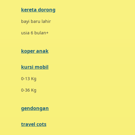
kereta dorong
Dr. Brown's
bayi baru lahir
E
usia 6 bulan+
ELC
Ergobaby
koper anak
Expert Care
kursi mobil
Ezyroller
0-13 Kg
F
0-36 Kg
Felt So Sweet
gendongan
Fisher Price
Flipper
travel cots
Friends Of Sally