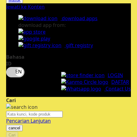
Masuk
Nordic Natural
lewati ke Konten
Nuby
download apps
download app from:
Nuna
O
gift registry
Oh Ma Grain
Bahasa
ID
Okiedog
LOGIN
P
DAFTAR
Contact Us
Peachy
Cari
Phil & Ted's
Philips Avent
Pencarian Lanjutan
Pigeon
cancel
Cari
Playgro