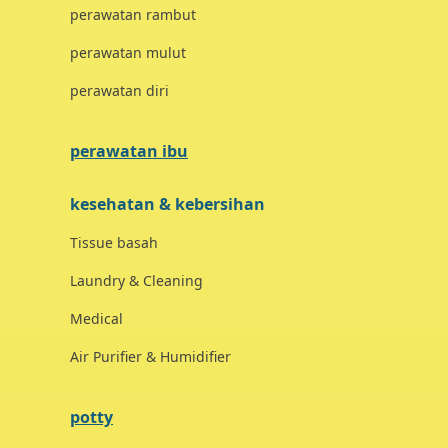
Little Miss Janis
perawatan rambut
London Taxi
perawatan mulut
Love To Dream
perawatan diri
M
perawatan ibu
Magformers
kesehatan & kebersihan
Mama's Choice
Tissue basah
Mamas&Papas
Laundry & Cleaning
Mamaway
Medical
Maxi Cosi
Air Purifier & Humidifier
Megabloks
Micro
potty
MiDeer