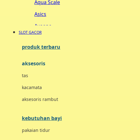
Aqua Scale
Asics
Aveeno
SLOT GACOR
Awan
produk terbaru
Azetabio
aksesoris
B
tas
Baabaasheepz
kacamata
Babiators
aksesoris rambut
Baby Dove
Baby Jogger
kebutuhan bayi
Baby Rovega
pakaian tidur
Babybee