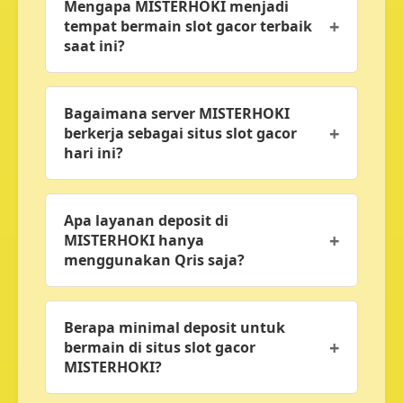
Mengapa MISTERHOKI menjadi
V
tempat bermain slot gacor terbaik
saat ini?
Veja
Vitaflow
Bagaimana server MISTERHOKI
Vtech
berkerja sebagai situs slot gacor
hari ini?
W
Waterland
Apa layanan deposit di
Wellness
MISTERHOKI hanya
menggunakan Qris saja?
X
Xootz
Berapa minimal deposit untuk
bermain di situs slot gacor
Y
MISTERHOKI?
Yamatoya