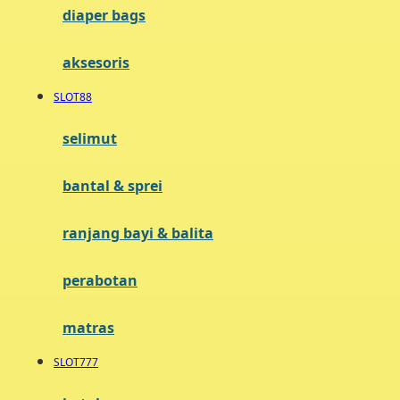
diaper bags
G
aksesoris
Gb
SLOT88
Geko
Graco
selimut
Gund
bantal & sprei
H
ranjang bayi & balita
Habbie
perabotan
Haenim
Happy Horse
matras
Happy Tummy
SLOT777
Hauck