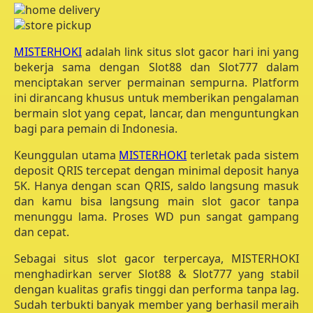
home delivery
store pickup
Sebamed
MISTERHOKI
adalah link situs slot gacor hari ini yang
Silver Cross
bekerja sama dengan Slot88 dan Slot777 dalam
Simply Idea
menciptakan server permainan sempurna. Platform
ini dirancang khusus untuk memberikan pengalaman
Skip Hop
bermain slot yang cepat, lancar, dan menguntungkan
bagi para pemain di Indonesia.
Spectra
Keunggulan utama
MISTERHOKI
terletak pada sistem
Squishmallows
deposit QRIS tercepat dengan minimal deposit hanya
5K. Hanya dengan scan QRIS, saldo langsung masuk
Starbooks
dan kamu bisa langsung main slot gacor tanpa
Stick-O
menunggu lama. Proses WD pun sangat gampang
dan cepat.
Stokke
Sebagai situs slot gacor terpercaya, MISTERHOKI
Sudocrem
menghadirkan server Slot88 & Slot777 yang stabil
dengan kualitas grafis tinggi dan performa tanpa lag.
Sumimo
Sudah terbukti banyak member yang berhasil meraih