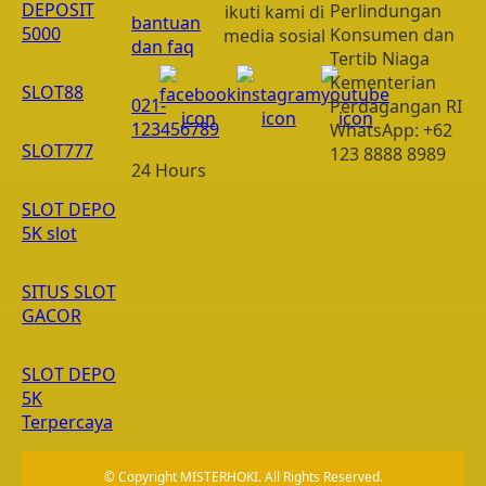
DEPOSIT
Perlindungan
ikuti kami di
bantuan
5000
Konsumen dan
media sosial
dan faq
Tertib Niaga
Kementerian
SLOT88
021-
Perdagangan RI
123456789
WhatsApp: +62
SLOT777
123 8888 8989
24 Hours
SLOT DEPO
5K slot
SITUS SLOT
GACOR
SLOT DEPO
5K
Terpercaya
© Copyright MISTERHOKI. All Rights Reserved.