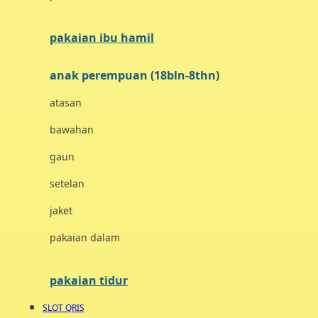
Clevamama
pakaian ibu hamil
Cocolatte
Cottonseeds
anak perempuan (18bln-8thn)
Cozy N Safe
atasan
Crane
bawahan
Cybex
gaun
D
setelan
Dae Organics
jaket
Docare
pakaian dalam
Doona
pakaian tidur
Down To Earth
SLOT QRIS
Drew