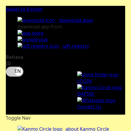
lewati ke Konten
download apps
download app from:
gift registry
Bahasa
ID
LOGIN
DAFTAR
Contact Us
Toggle Nav
about Kanmo Circle